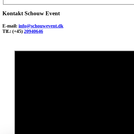
Kontakt Schouw Event
E-mail:
info@schouwevent.dk
Tlf.: (+45)
20940646