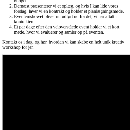
budget.
Dernæst præsenterer vi et oplæg, og hvis I kan lide vores
forslag, laver vi en kontrakt og holder et planlægningsmøde.
Eventen/showet bliver nu udført ud fra det, vi har aftalt i
kontrakten.
Et par dage efter den veloverståede event holder vi et kort
møde, hvor vi evaluerer og samler op på eventen.
Kontakt os i dag, og hør, hvordan vi kan skabe en helt unik kreativ
workshop for jer.