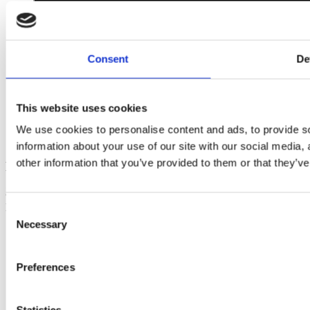
Consent
De
This website uses cookies
We use cookies to personalise content and ads, to provide so
information about your use of our site with our social media,
other information that you’ve provided to them or that they’ve
Følg os på Facebook
© 2024 Schouw Event. Alle rettigheder forbeholdes.
E-mail: info@schouwevent.dk - Telefon: (+45)
20940646
Consent
Necessary
Selection
Preferences