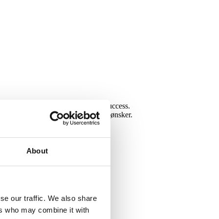
et var over al forventning en stor success.
hjælpsomme og imødekomme mht vores ønsker.
holdning.
ve konkurrencer.
tte ansigter.
About
dige events.
se our traffic. We also share
ers who may combine it with