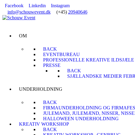
Facebook
Linkedin
Instagram
info@schouwevent.dk
(+45)
20940646
OM
BACK
EVENTBUREAU
PROFESSIONELLE KREATIVE ILDSJÆLE
PRESSE
BACK
SJÆLLANDSKE MEDIER FEBR
UNDERHOLDNING
BACK
FIRMAUNDERHOLDNING OG FIRMAFE
JULEMAND, JULEMÆND, NISSER, NIS
HALLOWEEN UNDERHOLDNING
KREATIV WORKSHOP
BACK
KREATIV WORKSHOP - GENBRUG