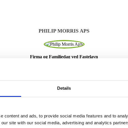
PHILIP MORRIS APS
Firma og Familiedag ved Fastelavn
ores første fastalavn event på kontoret for kollegaer og deres børn, og d
mentet, til løbende rettelser og justeringer, var Schouw Event meget 
 dagen gik alt også efter bogen, lige fra selve opstillingen, til al under
de med deres klovn og at slå katten af tønde, og ikke mindst alle de sjo
ne var også rigtige kreative med deres pensler, og børnere fik tegnet flo
Details
 anbefale Schouw Event, og jeg vil klart bruge dem til ligendene fremti
Tereza Spirovska Office manager / Philip Morris ApS
SLOTSARKADERNE
e content and ads, to provide social media features and to analy
 our site with our social media, advertising and analytics partn